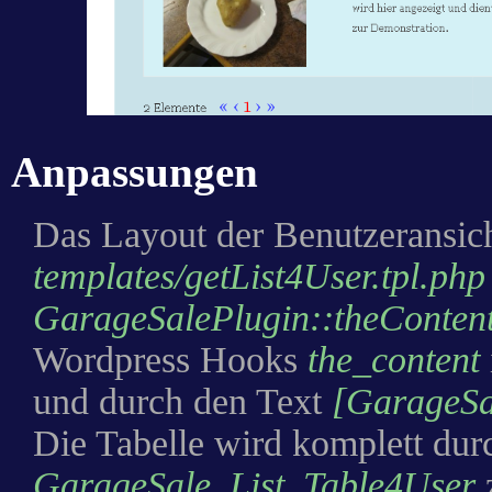
Anpassungen
Das Layout der Benutzeransich
templates/getList4User.tpl.php
GarageSalePlugin::theConten
Wordpress Hooks
the_content
und durch den Text
[GarageSa
Die Tabelle wird komplett dur
GarageSale_List_Table4User
z